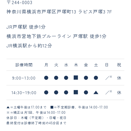
〒244-0003
神奈川県横浜市戸塚区戸塚町13 ラピス戸塚3 7F
JR戸塚駅 徒歩1分
横浜市営地下鉄ブルーライン 戸塚駅 徒歩1分
JR横浜駅から約12分
診療時間
月
火
水
木
金
土
日
祝
9:00~13:00
／
休
14:30~19:00
／
休
▲=土曜午後は17:00まで
■=不定期診療、午後は14:00-17:00
※=矯正は月1回、午後は14:00-17:00
休診日：木曜（不定期）・日曜・祝日
最終受付は診療終了時刻の45分前まで