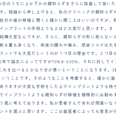
の日のうちに上か下かの親知らずをさらに抜歯して抜いた
す。結論から申し上げると、私のクリニックの親知らず
自分の歯の移植と聞くと確かに聞こえはいいのですが、
インプラントの手術よりもよほど大変だと思います。ま
結構大変なんですが、さらに、親知らずの形に削らない
削る量も多くなり、術後の腫れや痛み、感染リスクは大
ラントでも大変だというのが１つ目の理由です。２つ目
年で論文によってですが70%から90%、それに対してイ
%。これを比べるとかなり分が悪いということになります。3
ということです。そのようなことを考慮すると、確かに歯
ありますが大変な手術をした上でインプラントよりも持
でインプラントよりも親知らずの移植を積極的にお勧め
う風に考えております。私が患者さんであれば間違いな
ントを選ぶと思います。ここは歯医者によっても意見が