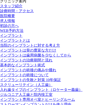
クリニック案内
スタッフ紹介
診療時間・アクセス
医院概要
求人情報
初診の方へ
WEB予約方法
インプラント
インプラントとは
当院のインプラントに対する考え方
インプラントは骨の豊富な方だけ
インプラントは歯周病菌を少なくしてから
インプラントの治療期間と流れ
基本的なインプラント術式
インプラントの術後の痛みや腫れ
インプラントの術後について
インプラントの失敗と対策 10年保証
スクリューリテイン（人工歯）
入れ歯タイプのインプラント（ロケーター義歯）
ジルコニア人工歯と院内技工室
インプラント専用オペ室とヒーリングルーム
ストローマンインプラントだけを使う理由