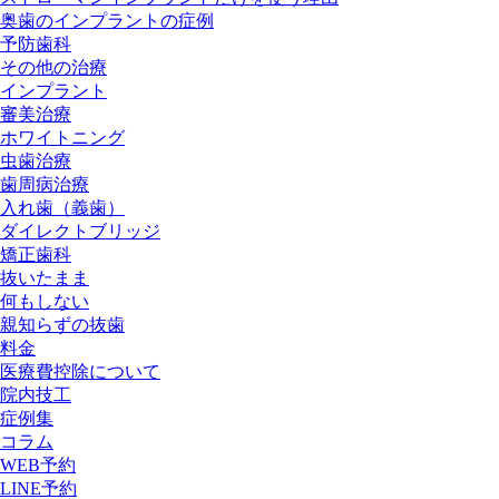
奥歯のインプラントの症例
予防歯科
その他の治療
インプラント
審美治療
ホワイトニング
虫歯治療
歯周病治療
入れ歯（義歯）
ダイレクトブリッジ
矯正歯科
抜いたまま
何もしない
親知らずの抜歯
料金
医療費控除について
院内技工
症例集
コラム
WEB予約
LINE予約