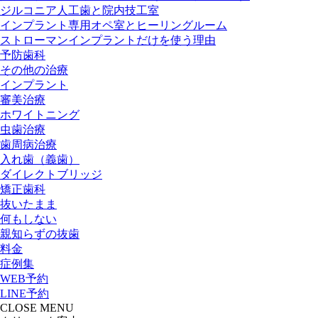
ジルコニア人工歯と院内技工室
インプラント専用オペ室とヒーリングルーム
ストローマンインプラントだけを使う理由
予防歯科
その他の治療
インプラント
審美治療
ホワイトニング
虫歯治療
歯周病治療
入れ歯（義歯）
ダイレクトブリッジ
矯正歯科
抜いたまま
何もしない
親知らずの抜歯
料金
症例集
WEB予約
LINE予約
CLOSE
MENU