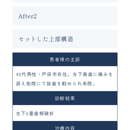
After2
セットした上部構造
患者様の主訴
40代男性・戸田市在住。左下奥歯に痛みを
訴え他院にて抜歯を勧められ来院。
診断結果
左下6番歯根破折
治療内容