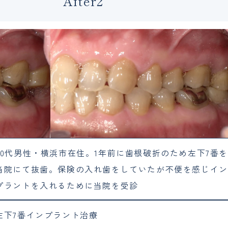
After2
50代男性・横浜市在住。1年前に歯根破折のため左下7番
当院にて抜歯。保険の入れ歯をしていたが不便を感じイン
プラントを入れるために当院を受診
左下7番インプラント治療