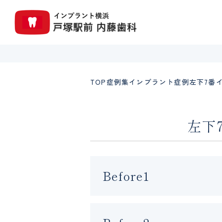
TOP
症例集
インプラント症例
左下7番
左下
Before1