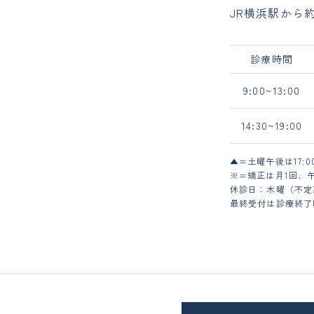
JR横浜駅から約
診療時間
9:00~13:00
14:30~19:00
▲=土曜午後は17:
※=矯正は月1回、午後は
休診日：木曜（不定
最終受付は診療終了