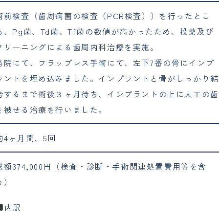
術前検査（歯周病菌の検査（PCR検査））を行ったとこ
ろ、Pg菌、Td菌、Tf菌の数値が高かったため、投薬及び
クリーニングによる歯周内科治療を実施。
当院にて、フラップレス手術にて、左下7番の骨にインプ
ラントを埋め込みました。インプラントと骨がしっかり結
合するまで術後３ヶ月待ち、インプラントの上に人工の歯
を被せる治療を行いました。
約4ヶ月間、5回
総額374,000円（検査・診断・手術関連処置費用等を含
む）
内訳