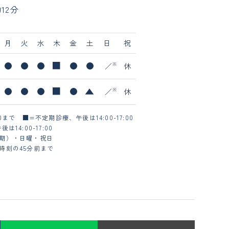
12分
月
火
水
木
金
土
日
祝
／
休
／
休
00まで
■=不定期診療、午後は14:00-17:00
14:00-17:00
期）・日曜・祝日
時刻の45分前まで