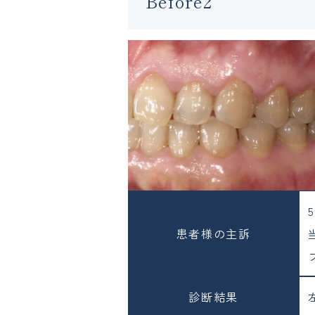
Before2
患者様の主訴
診断結果