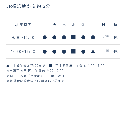
JR横浜駅から約12分
診療時間
月
火
水
木
金
土
日
祝
9:00~13:00
／
休
14:30~19:00
／
休
▲=土曜午後は17:00まで
■=不定期診療、午後は14:00-17:00
※=矯正は月1回、午後は14:00-17:00
休診日：木曜（不定期）・日曜・祝日
最終受付は診療終了時刻の45分前まで