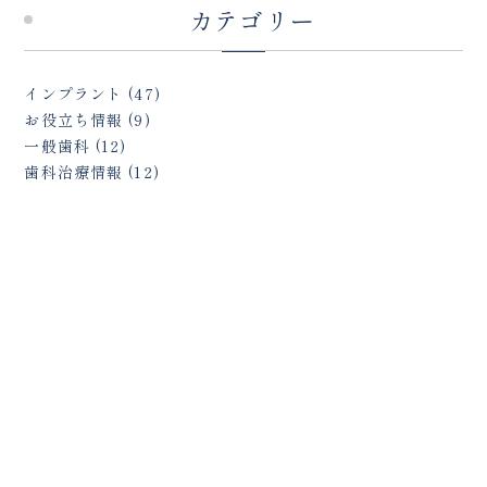
カテゴリー
インプラント
(47)
お役立ち情報
(9)
一般歯科
(12)
歯科治療情報
(12)
インプラント横浜
戸塚駅前内藤歯科
045-443-6014
tel.